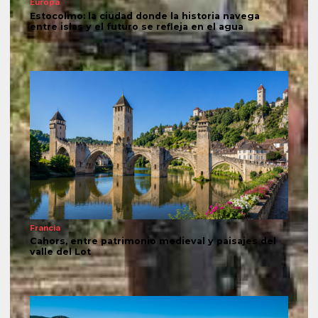
Europa
Estocolmo: la ciudad donde la historia navega
entre islas y el futuro se refleja en el agua
Francia
Cahors, entre patrimonio medieval y paisajes del
valle del Lot