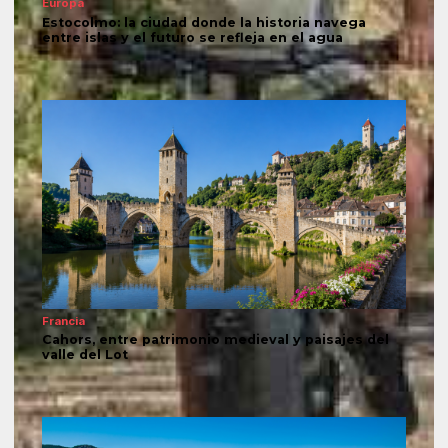
Europa
Estocolmo: la ciudad donde la historia navega
entre islas y el futuro se refleja en el agua
Francia
Cahors, entre patrimonio medieval y paisajes del
valle del Lot