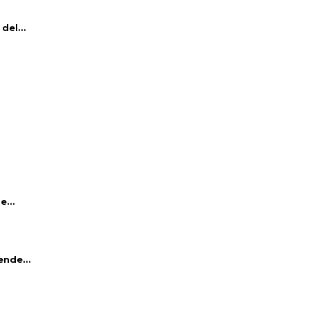
del...
e...
ende...