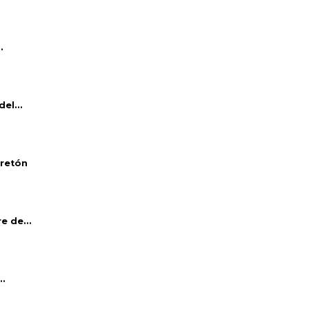
.
el...
bretón
e de...
..