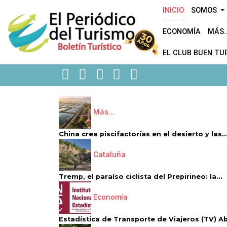
INICIO
SOMOS
ECONOMÍA
MÁS..
EL CLUB BUEN TU
Más...
China crea piscifactorías en el desierto y las..
Cataluña
Tremp, el paraíso ciclista del Prepirineo: la...
Economía
Estadística de Transporte de Viajeros (TV) Abri