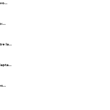
vo...
:...
e la...
apta...
s...