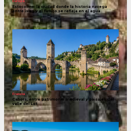
Europa
Estocolmo: la ciudad donde la historia navega
entre islas y el futuro se refleja en el agua
Francia
Cahors, entre patrimonio medieval y paisajes del
valle del Lot