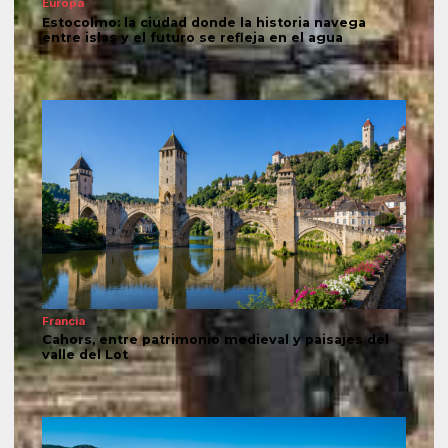
Europa
Estocolmo: la ciudad donde la historia navega
entre islas y el futuro se refleja en el agua
Francia
Cahors, entre patrimonio medieval y paisajes del
valle del Lot