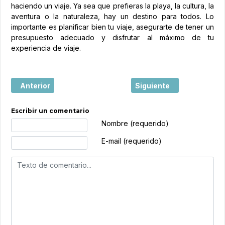
haciendo un viaje. Ya sea que prefieras la playa, la cultura, la
aventura o la naturaleza, hay un destino para todos. Lo
importante es planificar bien tu viaje, asegurarte de tener un
presupuesto adecuado y disfrutar al máximo de tu
experiencia de viaje.
Artículo anterior: Los cinco destinos para disfrutar del go
Artículo siguiente: Las 
Anterior
Siguiente
Escribir un comentario
Texto de comentario
Nombre (requerido)
E-mail (requerido)