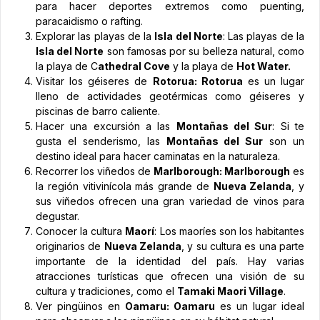
para hacer deportes extremos como puenting,
paracaidismo o rafting.
Explorar las playas de la
Isla del Norte
: Las playas de la
Isla del Norte
son famosas por su belleza natural, como
la playa de C
athedral Cove
y la playa de
Hot Water.
Visitar los géiseres de
Rotorua: Rotorua
es un lugar
lleno de actividades geotérmicas como géiseres y
piscinas de barro caliente.
Hacer una excursión a las
Montañas del Sur
: Si te
gusta el senderismo, las
Montañas del Sur
son un
destino ideal para hacer caminatas en la naturaleza.
Recorrer los viñedos de
Marlborough: Marlborough
es
la región vitivinícola más grande de
Nueva Zelanda
, y
sus viñedos ofrecen una gran variedad de vinos para
degustar.
Conocer la cultura
Maorí
: Los maoríes son los habitantes
originarios de
Nueva Zelanda
, y su cultura es una parte
importante de la identidad del país. Hay varias
atracciones turísticas que ofrecen una visión de su
cultura y tradiciones, como el
Tamaki Maori Village
.
Ver pingüinos en
Oamaru: Oamaru
es un lugar ideal