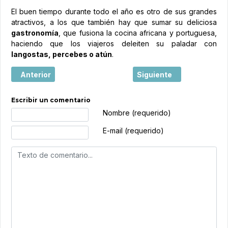
El buen tiempo durante todo el año es otro de sus grandes
atractivos, a los que también hay que sumar su deliciosa
gastronomía
, que fusiona la cocina africana y portuguesa,
haciendo que los viajeros deleiten su paladar con
langostas, percebes o atún
.
Artículo anterior: Soltour, ofertas para el invierno
Artículo siguiente: El tu
Anterior
Siguiente
Escribir un comentario
Texto de comentario
Nombre (requerido)
E-mail (requerido)