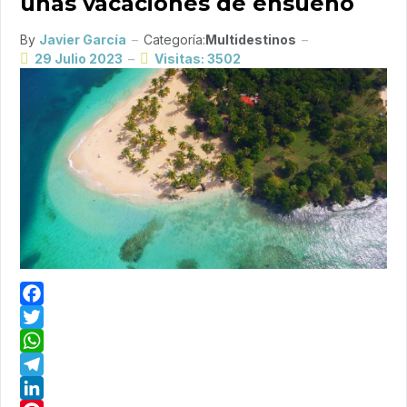
unas vacaciones de ensueño
By
Javier García
Categoría:
Multidestinos
29 Julio 2023
Visitas: 3502
Facebook
Twitter
WhatsApp
Telegram