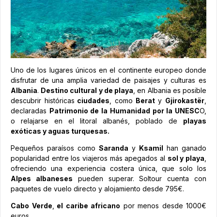
Uno de los lugares únicos en el continente europeo donde
disfrutar de una amplia variedad de paisajes y culturas es
Albania
.
Destino cultural y de playa
, en Albania es posible
descubrir históricas
ciudades
, como
Berat
y
Gjirokastër
,
declaradas
Patrimonio de la Humanidad por la UNESC
O,
o relajarse en el litoral albanés, poblado de
playas
exóticas y aguas turquesas.
Pequeños paraísos como
Saranda
y
Ksamil
han ganado
popularidad entre los viajeros más apegados al
sol y playa
,
ofreciendo una experiencia costera única, que solo los
Alpes albaneses
pueden superar. Soltour cuenta con
paquetes de vuelo directo y alojamiento desde 795€.
Cabo Verde
,
el caribe africano
por menos desde 1000€
euros