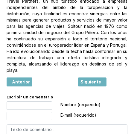
Travel Partners, un hub turístico enfocado a empresas
independientes del ámbito de la turoperación y la
distribución, cuya finalidad es encontrar sinergias entre las
mismas para generar productos y servicios de mayor valor
para las agencias de viajes. Soltour nació en 1976 como
primera unidad de negocio del Grupo Piñero. Con los años
ha continuado su expansión a todo el territorio nacional,
convirtiéndose en el turoperador líder en España y Portugal.
Ha ido evolucionando desde la fecha hasta conformar en su
estructura de trabajo una oferta turística integrada y
completa, alcanzando el liderazgo en destinos de sol y
playa.
Artículo anterior: ¿El Túnel Sumergido de Taposiris Magn
Artículo siguiente: Egip
Anterior
Siguiente
Escribir un comentario
Texto de comentario
Nombre (requerido)
E-mail (requerido)