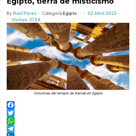
Egipto, tierra de misticismo
By
Raúl Pérez
Categoría:
Egipto
02 Abril 2023
Visitas: 3724
Columnas del templo de Karnak en Egipto
Facebook
Twitter
WhatsApp