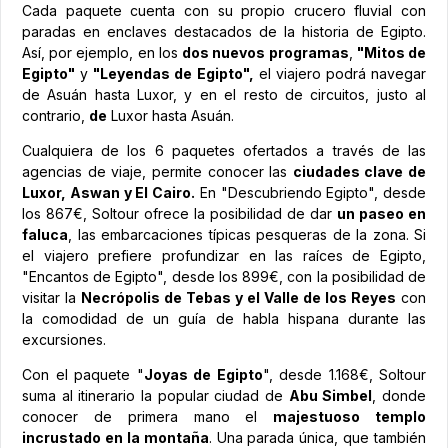
Cada paquete cuenta con su propio crucero fluvial con
paradas en enclaves destacados de la historia de Egipto.
Así, por ejemplo, en los
dos nuevos programas
,
"Mitos de
Egipto"
y
"Leyendas de Egipto",
el viajero podrá navegar
de Asuán hasta Luxor, y en el resto de circuitos, justo al
contrario,
de
Luxor hasta Asuán.
Cualquiera de los 6 paquetes ofertados a través de las
agencias de viaje, permite conocer las
ciudades clave de
Luxor, Aswan y El Cairo.
En "Descubriendo Egipto", desde
los 867€, Soltour ofrece la posibilidad de dar
un paseo en
faluca
, las embarcaciones típicas pesqueras de la zona. Si
el viajero prefiere profundizar en las raíces de Egipto,
"Encantos de Egipto", desde los 899€, con la posibilidad de
visitar la
Necrópolis de Tebas y el Valle de los Reyes
con
la comodidad de un guía de habla hispana durante las
excursiones.
Con el paquete "
Joyas de Egipto
", desde 1.168€, Soltour
suma al itinerario la popular ciudad de
Abu Simbel
, donde
conocer de primera mano el
majestuoso templo
incrustado en la montaña
. Una parada única, que también