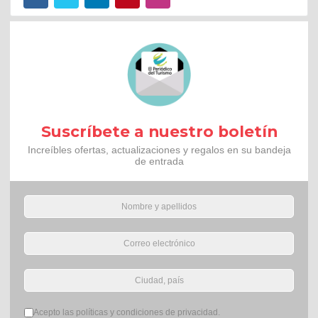
Suscríbete a nuestro boletín
Increíbles ofertas, actualizaciones y regalos en su bandeja
de entrada
Términos del servicio
*
Acepto las políticas y condiciones de privacidad.