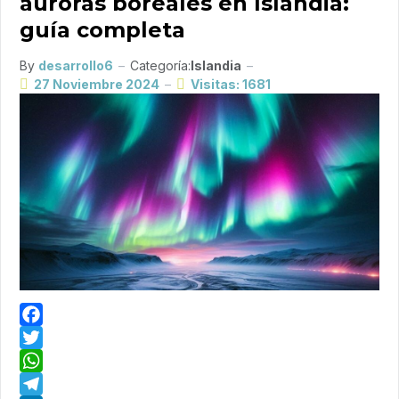
auroras boreales en Islandia:
guía completa
By
desarrollo6
Categoría:
Islandia
27 Noviembre 2024
Visitas: 1681
Facebook
Twitter
WhatsApp