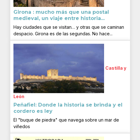
Girona : mucho más que una postal
medieval, un viaje entre historia...
Hay ciudades que se visitan… y otras que se caminan
despacio. Girona es de las segundas. No hace...
Castilla y
León
Peñafiel: Donde la historia se brinda y el
cordero es ley
El "buque de piedra" que navega sobre un mar de
viñedos