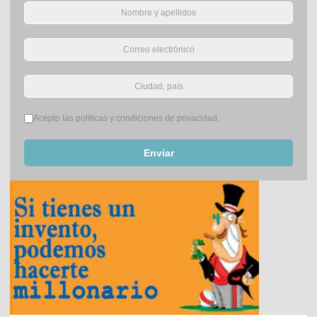
Términos del servicio
*
Acepto las políticas y condiciones de privacidad.
Enviar