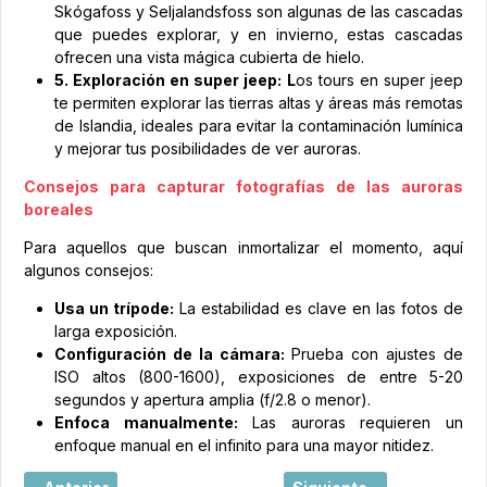
Skógafoss y Seljalandsfoss son algunas de las cascadas
que puedes explorar, y en invierno, estas cascadas
ofrecen una vista mágica cubierta de hielo.
5. Exploración en super jeep: L
os tours en super jeep
te permiten explorar las tierras altas y áreas más remotas
de Islandia, ideales para evitar la contaminación lumínica
y mejorar tus posibilidades de ver auroras.
Consejos para capturar fotografías de las auroras
boreales
Para aquellos que buscan inmortalizar el momento, aquí
algunos consejos:
Usa un trípode:
La estabilidad es clave en las fotos de
larga exposición.
Configuración de la cámara:
Prueba con ajustes de
ISO altos (800-1600), exposiciones de entre 5-20
segundos y apertura amplia (f/2.8 o menor).
Enfoca manualmente:
Las auroras requieren un
enfoque manual en el infinito para una mayor nitidez.
Artículo anterior: Playas de Islandia, naturaleza salvaje e
Artículo siguiente: Desc