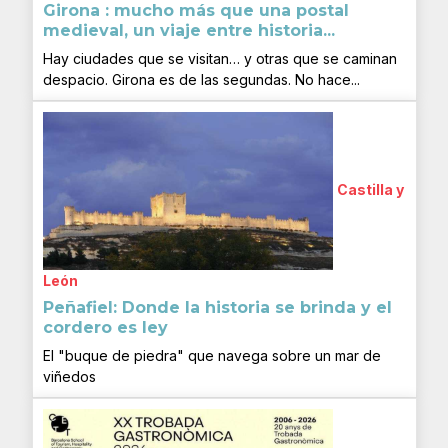
Girona : mucho más que una postal
medieval, un viaje entre historia...
Hay ciudades que se visitan… y otras que se caminan
despacio. Girona es de las segundas. No hace...
Castilla y
León
Peñafiel: Donde la historia se brinda y el
cordero es ley
El "buque de piedra" que navega sobre un mar de
viñedos