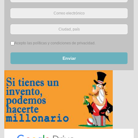
Términos del servicio
*
Acepto las políticas y condiciones de privacidad.
Enviar