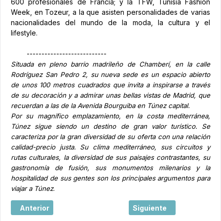
600 profesionales de Francia; y la TFW, Tunisia Fashion
Week, en Tozeur, a la que asisten personalidades de varias
nacionalidades del mundo de la moda, la cultura y el
lifestyle.
---------------------------
Situada en pleno barrio madrileño de Chamberí, en la calle
Rodríguez San Pedro 2, su nueva sede es un espacio abierto
de unos 100 metros cuadrados que invita a inspirarse a través
de su decoración y a admirar unas bellas vistas de Madrid, que
recuerdan a las de la Avenida Bourguiba en Túnez capital.
Por su magnífico emplazamiento, en la costa mediterránea,
Túnez sigue siendo un destino de gran valor turístico. Se
caracteriza por la gran diversidad de su oferta con una relación
calidad-precio justa. Su clima mediterráneo, sus circuitos y
rutas culturales, la diversidad de sus paisajes contrastantes, su
gastronomía de fusión, sus monumentos milenarios y la
hospitalidad de sus gentes son los principales argumentos para
.
viajar a Túnez
Artículo anterior: Cinco destinos de aventura a descubrir
Artículo siguiente: El pa
Anterior
Siguiente