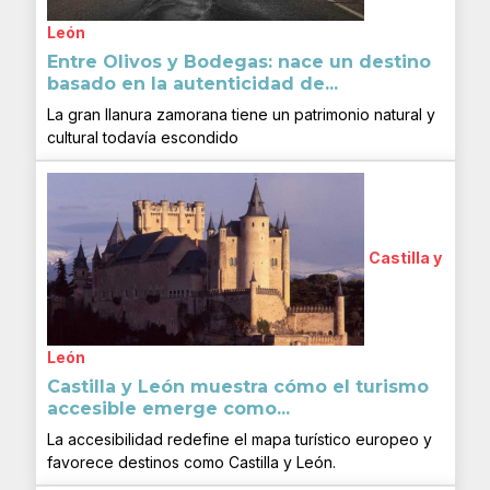
León
Entre Olivos y Bodegas: nace un destino
basado en la autenticidad de...
La gran llanura zamorana tiene un patrimonio natural y
cultural todavía escondido
Castilla y
León
Castilla y León muestra cómo el turismo
accesible emerge como...
La accesibilidad redefine el mapa turístico europeo y
favorece destinos como Castilla y León.