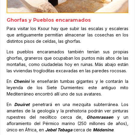
Ghorfas y Pueblos encaramados
Para visitar los Ksour hay que subir las escalas y escaleras
que antiguamente permitían almacenar las cosechas en los
distintos pisos de celdas, las ghorfas.
Los pueblos encaramados también tenían sus propias
ghorfas, graneros que ocupaban los puntos más altos de las
montañas, como ciudadelas hoy en ruinas. Más abajo están
las viviendas trogloditas excavadas en las paredes rocosas.
En
Chenini
le enseñarán tumbas gigantes y le contarán la
leyenda de los Siete Durmientes: este antiguo mito
Mediterráneo encontró allí uno de sus avatares.
En
Douiret
penetrará en una mezquita subterránea. Los
amantes de la geología y la prehistoria podrán ver pinturas
rupestres del neolítico cerca de,
Ghomrassen
y un
afloramiento del Pérmico marino (250 millones de años),
único en África, en
Jebel Tebaga
cerca de
Médenine
.