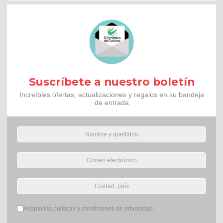
Suscríbete a nuestro boletín
Increíbles ofertas, actualizaciones y regalos en su bandeja
de entrada
Términos del servicio
*
Acepto las políticas y condiciones de privacidad.