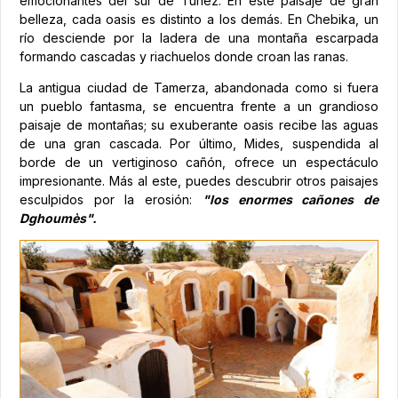
emocionantes del sur de Túnez. En este paisaje de gran
belleza, cada oasis es distinto a los demás. En Chebika, un
río desciende por la ladera de una montaña escarpada
formando cascadas y riachuelos donde croan las ranas.
La antigua ciudad de Tamerza, abandonada como si fuera
un pueblo fantasma, se encuentra frente a un grandioso
paisaje de montañas; su exuberante oasis recibe las aguas
de una gran cascada. Por último, Mides, suspendida al
borde de un vertiginoso cañón, ofrece un espectáculo
impresionante. Más al este, puedes descubrir otros paisajes
esculpidos por la erosión:
"los enormes cañones de
Dghoumès".