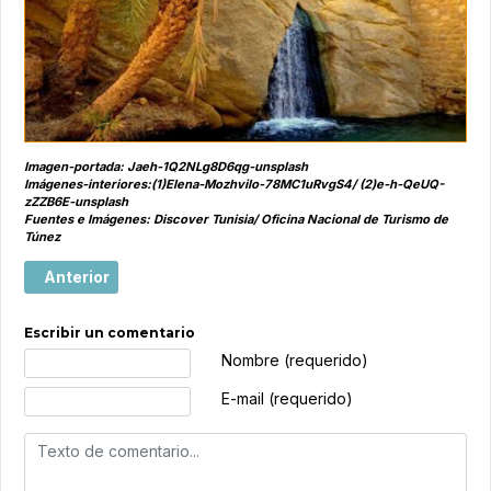
Imagen-portada: Jaeh-1Q2NLg8D6qg-unsplash
Imágenes-interiores:(1)Elena-Mozhvilo-78MC1uRvgS4/ (2)e-h-QeUQ-
zZZB6E-unsplash
Fuentes e Imágenes: Discover Tunisia/ Oficina Nacional de Turismo de
Túnez
Artículo anterior: Como convertir el desierto en destino tu
Anterior
Escribir un comentario
Texto de comentario
Nombre (requerido)
E-mail (requerido)