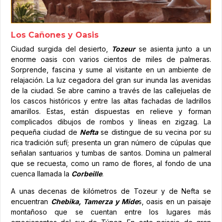
Los Cañones y Oasis
Ciudad surgida del desierto,
Tozeur
se asienta junto a un
enorme oasis con varios cientos de miles de palmeras.
Sorprende, fascina y sume al visitante en un ambiente de
relajación. La luz cegadora del gran sur inunda las avenidas
de la ciudad. Se abre camino a través de las callejuelas de
los cascos históricos y entre las altas fachadas de ladrillos
amarillos. Estas, están dispuestas en relieve y forman
complicados dibujos de rombos y líneas en zigzag. La
pequeña ciudad de
Nefta
se distingue de su vecina por su
rica tradición sufí; presenta un gran número de cúpulas que
señalan santuarios y tumbas de santos. Domina un palmeral
que se recuesta, como un ramo de flores, al fondo de una
cuenca llamada la
Corbeille
.
A unas decenas de kilómetros de Tozeur y de Nefta se
encuentran
Chebika, Tamerza y Mide
s, oasis en un paisaje
montañoso que se cuentan entre los lugares más