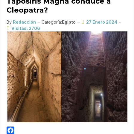
Taposiris Magna conduce a
Cleopatra?
By
Redacción
Categoría:
Egipto
27 Enero 2024
Visitas: 2706