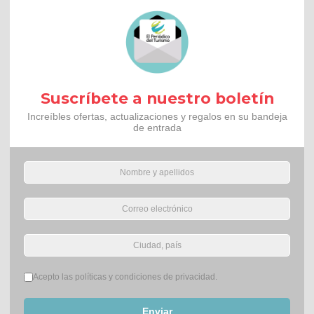
Suscríbete a nuestro boletín
Increíbles ofertas, actualizaciones y regalos en su bandeja
de entrada
Términos del servicio
*
Acepto las políticas y condiciones de privacidad.
Enviar