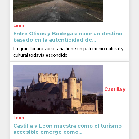
León
Entre Olivos y Bodegas: nace un destino
basado en la autenticidad de...
La gran llanura zamorana tiene un patrimonio natural y
cultural todavía escondido
Castilla y
León
Castilla y León muestra cómo el turismo
accesible emerge como...