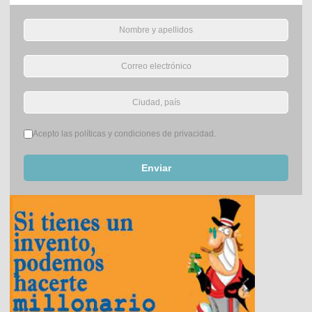
Términos del servicio
*
Acepto las políticas y condiciones de privacidad.
Enviar