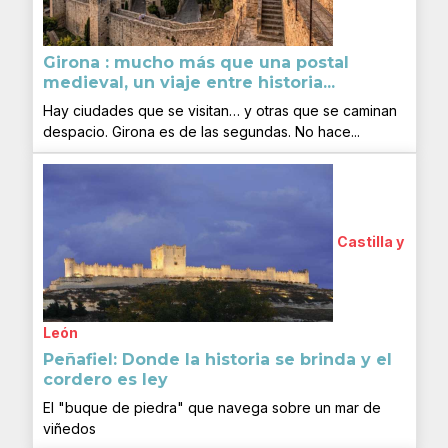
Girona : mucho más que una postal
medieval, un viaje entre historia...
Hay ciudades que se visitan… y otras que se caminan
despacio. Girona es de las segundas. No hace...
Castilla y
León
Peñafiel: Donde la historia se brinda y el
cordero es ley
El "buque de piedra" que navega sobre un mar de
viñedos