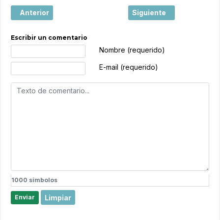
Artículo anterior: ¿A dónde viajaremos en 2025?
Artículo siguiente: Los 
Anterior
Siguiente
Escribir un comentario
Texto de comentario
Nombre (requerido)
E-mail (requerido)
1000
simbolos
Limpiar
Enviar