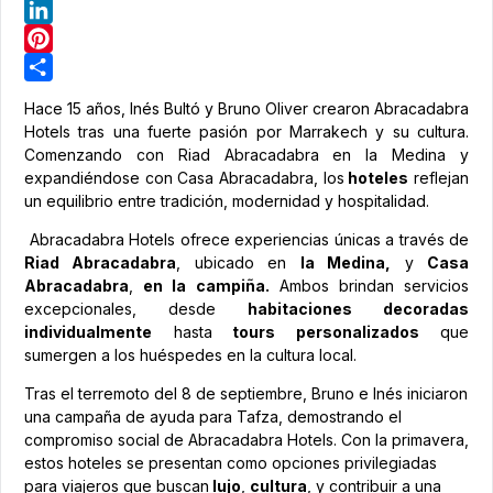
Telegram
LinkedIn
Pinterest
Share
Hace 15 años, Inés Bultó y Bruno Oliver crearon Abracadabra
Hotels tras una fuerte pasión por Marrakech y su cultura.
Comenzando con Riad Abracadabra en la Medina y
expandiéndose con Casa Abracadabra, los
hoteles
reflejan
un equilibrio entre tradición, modernidad y hospitalidad.
Abracadabra Hotels ofrece experiencias únicas a través de
Riad Abracadabra
, ubicado en
la Medina,
y
Casa
Abracadabra
,
en la campiña.
Ambos brindan servicios
excepcionales, desde
habitaciones decoradas
individualmente
hasta
tours personalizados
que
sumergen a los huéspedes en la cultura local.
Tras el terremoto del 8 de septiembre, Bruno e Inés iniciaron
una campaña de ayuda para Tafza, demostrando el
compromiso social de Abracadabra Hotels. Con la primavera,
estos hoteles se presentan como opciones privilegiadas
para viajeros que buscan
lujo
,
cultura
, y contribuir a una