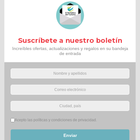
Suscríbete a nuestro boletín
Increíbles ofertas, actualizaciones y regalos en su bandeja
de entrada
Términos del servicio
*
Acepto las políticas y condiciones de privacidad.
Enviar