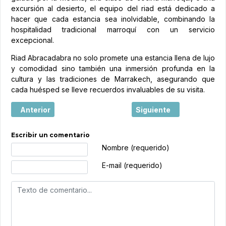
excursión al desierto, el equipo del riad está dedicado a
hacer que cada estancia sea inolvidable, combinando la
hospitalidad tradicional marroquí con un servicio
excepcional.
Riad Abracadabra no solo promete una estancia llena de lujo
y comodidad sino también una inmersión profunda en la
cultura y las tradiciones de Marrakech, asegurando que
cada huésped se lleve recuerdos invaluables de su visita.
Artículo anterior: ¡ Sugerencias para perderse en Marrakec
Artículo siguiente: El a
Anterior
Siguiente
Escribir un comentario
Texto de comentario
Nombre (requerido)
E-mail (requerido)