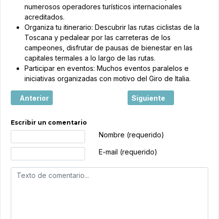
numerosos operadores turísticos internacionales
acreditados.
Organiza tu itinerario: Descubrir las rutas ciclistas de la
Toscana y pedalear por las carreteras de los
campeones, disfrutar de pausas de bienestar en las
capitales termales a lo largo de las rutas.
Participar en eventos: Muchos eventos paralelos e
iniciativas organizadas con motivo del Giro de Italia.
Artículo anterior: Costa Toscana: el escaparate natural de
Artículo siguiente: Desc
Anterior
Siguiente
Escribir un comentario
Texto de comentario
Nombre (requerido)
E-mail (requerido)