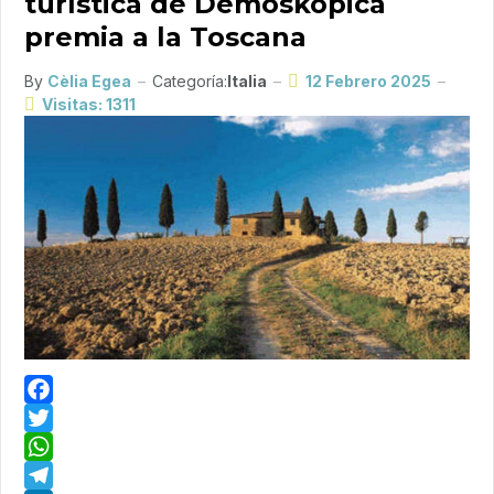
turística de Demoskopica
premia a la Toscana
By
Cèlia Egea
Categoría:
Italia
12 Febrero 2025
Visitas: 1311
Facebook
Twitter
WhatsApp