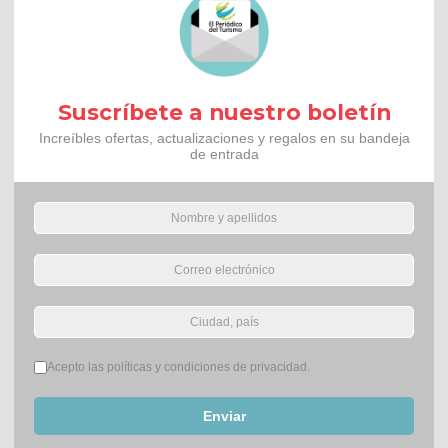
Suscríbete a nuestro boletín
Increíbles ofertas, actualizaciones y regalos en su bandeja
de entrada
Términos del servicio
*
Acepto las políticas y condiciones de privacidad.
Enviar