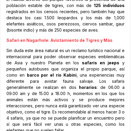
población estable de tigres, con más de
125 individuos
registrados en los censos recientes, pero también hay que
destaca los casi 1.500 leopardos y los más de 1,000
elefantes asiáticos, osos perezosos, ciervos sambar, gaur
(bisonte indio) y más de 250 especies de aves.
Safari en Nagarhole: Avistamiento de Tigres y Más
Sin duda este área natural es un reclamo turístico nacional e
internacional para poder observar especies emblemáticas
de Asia y nuestro Planeta en los
safaris en jeeps
y
pequeños autobuses que organiza el propio parque, así
como en
barco por el río Kabini
, una experiencias muy
diferente para avistar fauna salvaje. Los safaris
generalmente se realizan en dos
horarios
: de 06.00 a
09.00 am y de 15.00 a 18.00 h, momentos en los que los
animales están más activos y se produce mejores
interacciones, pero nunca está garantizado ver una especie
objetivo, como el tigre. Es recomendable al menos hacer 3 o
4 safaris, ya que no se puede planificar un encuentro pero
sí que será fácil ver unas u otras especies, como los
elefantes que no suelen fallar.