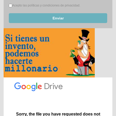
Términos del servicio
*
Acepto las políticas y condiciones de privacidad.
Enviar