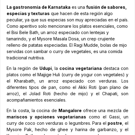
La gastronomía de Karnataka
es una
fusión de sabores,
especias y texturas
que hacen de esta región algo
peculiar, ya que sus especias son muy apreciadas en el país.
Como aperitivo solo mencionare los platos esenciales, como
el Bisi Bele Bath, un arroz especiado con lentejas y
tamarindo, y el Mysore Masala Dosa, un crep crujiente
relleno de patatas especiadas. El Ragi Mudde, bolas de mijo
servidas con sambar o curry de vegetales, es una comida
tradicional nutritiva.
En la región de
Udupi
, la
cocina vegetariana
destaca con
platos como el Majjige Huli (curry de yogur con vegetales) y
el Kharabath, un arroz especiado con verduras. Los
diferentes tipos de pan, como el Akki Roti (pan plano de
arroz), el Jolad Roti (hecho de mijo) y el Chapati, son
acompañamientos esenciales.
En la costa, la cocina de
Mangalore
ofrece una mezcla de
mariscos y opciones vegetarianas
como el Gassi, un
curry de coco con verduras o legumbres. Para el
postre
, el
Mysore Pak, hecho de ghee y harina de garbanzo, y el