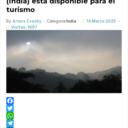
(India) está disponible para el
turismo
By
Arturo Crosby
Categoría:
India
14 Marzo 2025
Visitas: 1687
Facebook
Twitter
WhatsApp