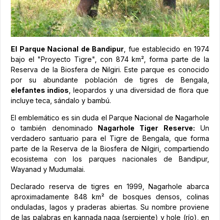
El Parque Nacional de Bandipur
, fue establecido en 1974
bajo el "Proyecto Tigre", con 874 km², forma parte de la
Reserva de la Biosfera de Nilgiri. Este parque es conocido
por su abundante población de tigres de Bengala,
elefantes indios
, leopardos y una diversidad de flora que
incluye teca, sándalo y bambú.
El emblemático es sin duda el Parque Nacional de Nagarhole
o también denominado
Nagarhole Tiger Reserve:
Un
verdadero santuario para el Tigre de Bengala, que forma
parte de la Reserva de la Biosfera de Nilgiri, compartiendo
ecosistema con los parques nacionales de Bandipur,
Wayanad y Mudumalai.
Declarado reserva de tigres en 1999, Nagarhole abarca
aproximadamente 848 km² de bosques densos, colinas
onduladas, lagos y praderas abiertas. Su nombre proviene
de las palabras en kannada naga (serpiente) y hole (río), en