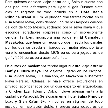
Para quienes decidan viajar hasta aquí, Soltour cuenta con
dos paquetes diferentes para jugar al golf. Durante siete
días en régimen de todo incluido en el
Hotel Bahia
Principe Grand Tulum 5*
pueden realizar tres rondas en el
PGA Riviera Maya, considerado uno de los mejores campos
de golf de todo México, rodeado por la selva maya y que
esconde agradables sorpresas como un impresionante
cenote. También, incorpora una ronda en
El Camaleón
Mayakoba
, que tiene un recorrido que mezcla los canales
por los que se circula en barcos con motor eléctrico. Este
viaje lo encuentran desde 1.975 euros para jugadores de
golf y 1.495 euros para acompañantes.
En el mes de
noviembre
tendrá lugar nuestro viaje estrella:
Golf y Cultura Maya
. Los viajeros jugarán en los campos:
PGA Riviera Maya, El Camaleón, en Mayakoba e Iberostar
Playa Paraíso. Además, el viaje ofrece excursiones en
privado, acompañados por un guía experto en arqueología,
a Chichén Itzá, Tulum y Cobá. Incluye además visita a la
ciudad de Valladolid. Se alojarán en el hotel
Bahia Principe
Luxury Sian Ka’an 5*
, 7 noches en régimen de todo
incluido, en habitación doble. El precio para jugadores de