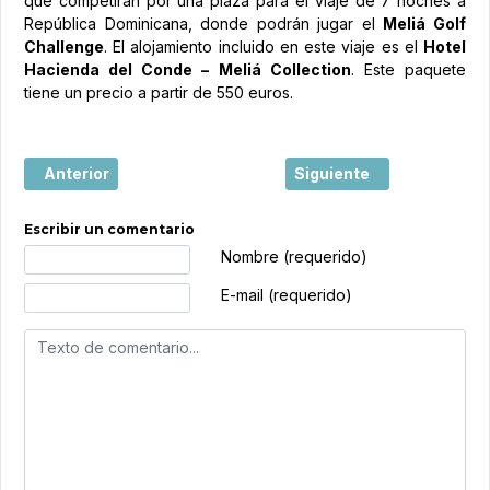
que competirán por una plaza para el viaje de 7 noches a
República Dominicana, donde podrán jugar el
Meliá Golf
Challenge
. El alojamiento incluido en este viaje es el
Hotel
Hacienda del Conde – Meliá Collection
. Este paquete
tiene un precio a partir de 550 euros.
Artículo anterior: El turismo volcánico “entra en erupción”
Artículo siguiente: Turi
Anterior
Siguiente
Escribir un comentario
Texto de comentario
Nombre (requerido)
E-mail (requerido)