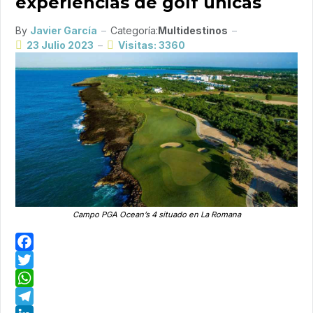
experiencias de golf únicas
By
Javier García
Categoría:
Multidestinos
23 Julio 2023
Visitas: 3360
Campo PGA Ocean’s 4 situado en La Romana
Facebook
Twitter
WhatsApp