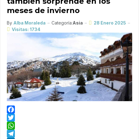
también sorprende en los
meses de invierno
By
Alba Moraleda
Categoría:
Asia
28 Enero 2025
Visitas: 1734
Facebook
Twitter
WhatsApp