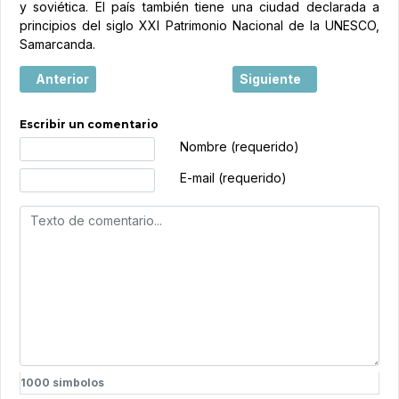
y soviética. El país también tiene una ciudad declarada a
principios del siglo XXI Patrimonio Nacional de la UNESCO,
Samarcanda.
Artículo anterior: ¿Sabías que un plato de arroz puede se
Artículo siguiente: China
Anterior
Siguiente
Escribir un comentario
Texto de comentario
Nombre (requerido)
E-mail (requerido)
1000
simbolos