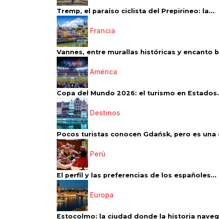
Tremp, el paraíso ciclista del Prepirineo: la...
Francia
Vannes, entre murallas históricas y encanto 
América
Copa del Mundo 2026: el turismo en Estados.
Destinos
Pocos turistas conocen Gdańsk, pero es una d
Perú
El perfil y las preferencias de los españoles...
Europa
Estocolmo: la ciudad donde la historia navega