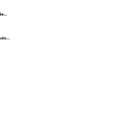
e...
do...