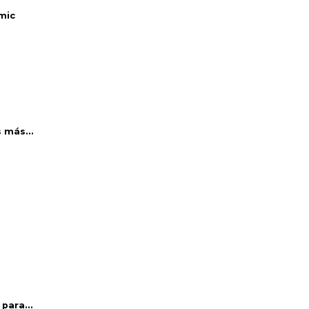
mic
 más...
para...