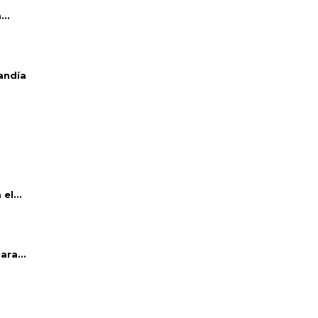
..
andía
el...
ara...