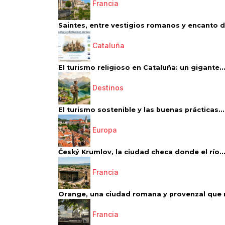
Francia
Saintes, entre vestigios romanos y encanto de
Cataluña
El turismo religioso en Cataluña: un gigante..
Destinos
El turismo sostenible y las buenas prácticas...
Europa
Český Krumlov, la ciudad checa donde el río..
Francia
Orange, una ciudad romana y provenzal que 
Francia