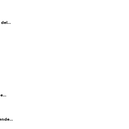
del...
e...
ende...