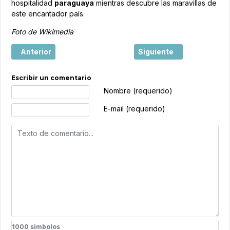
hospitalidad
paraguaya
mientras descubre las maravillas de
este encantador país.
Foto de Wikimedia
Artículo anterior: Turismo en el Caribe: un deslumbrante p
Artículo siguiente: Lugar
Anterior
Siguiente
Escribir un comentario
Texto de comentario
Nombre (requerido)
E-mail (requerido)
1000
simbolos