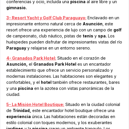
conferencias y ocio, incluida una
piscina
al aire libre y un
gimnasio.
3- Resort Yacht y Golf Club Paraguayo:
Enclavado en un
impresionante entorno natural cerca de
Asunción
, este
resort ofrece una experiencia de lujo con un campo de
golf
de campeonato, club náutico, pistas de
tenis
y
spa.
Los
huéspedes pueden disfrutar de impresionantes vistas del río
Paraguay
y relajarse en un entorno sereno.
4- Granados Park Hotel:
Situado en el corazón de
Asunción,
el
Granados Park Hotel
es un encantador
establecimiento que ofrece un servicio personalizado y
modernas instalaciones. Las habitaciones son elegantes y
confortables, y el
hotel
también ofrece restaurantes, bares
y una
piscina
en la azotea con vistas panorámicas de la
ciudad.
5- La Misión Hotel Boutique:
Situado en la ciudad colonial
de
Trinidad,
este encantador hotel boutique ofrece una
experiencia
única. Las habitaciones están decoradas en
estilo colonial con toques modernos, y los exuberantes
jardines
y la
piscina
crean un ambiente tranquilo. Los