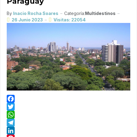
Paraguay
By
Inacio Rocha Soares
Categoría:
Multidestinos
26 Junio 2023
Visitas: 22054
Facebook
Twitter
WhatsApp
Telegram