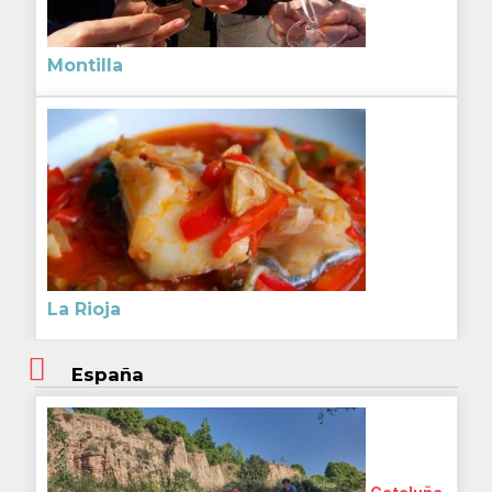
Montilla
La Rioja
España