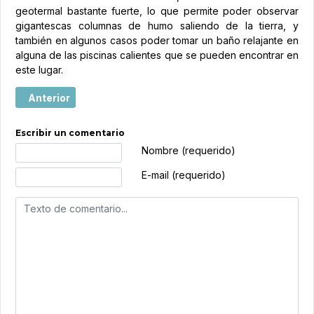
geotermal bastante fuerte, lo que permite poder observar
gigantescas columnas de humo saliendo de la tierra, y
también en algunos casos poder tomar un baño relajante en
alguna de las piscinas calientes que se pueden encontrar en
este lugar.
Artículo anterior: Turismo de Túnez, nuevas oficinas en M
Anterior
Escribir un comentario
Texto de comentario
Nombre (requerido)
E-mail (requerido)