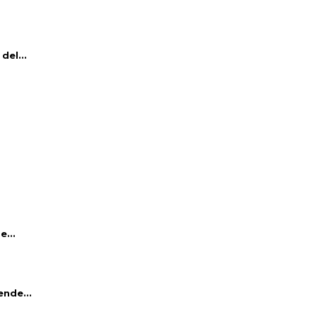
del...
e...
ende...