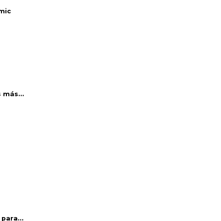
mic
 más...
para...