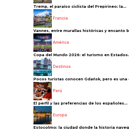
Tremp, el paraíso ciclista del Prepirineo: la...
Francia
Vannes, entre murallas históricas y encanto 
América
Copa del Mundo 2026: el turismo en Estados.
Destinos
Pocos turistas conocen Gdańsk, pero es una d
Perú
El perfil y las preferencias de los españoles...
Europa
Estocolmo: la ciudad donde la historia navega