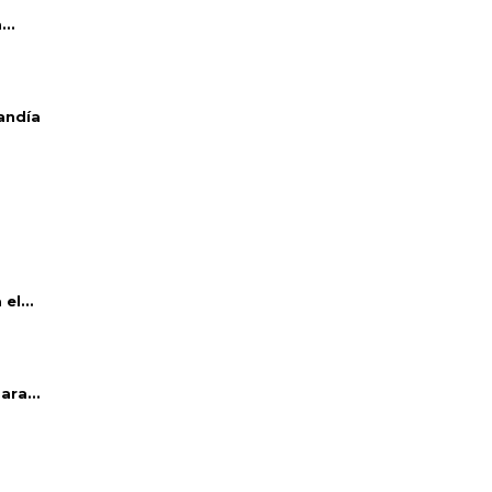
..
andía
el...
ara...