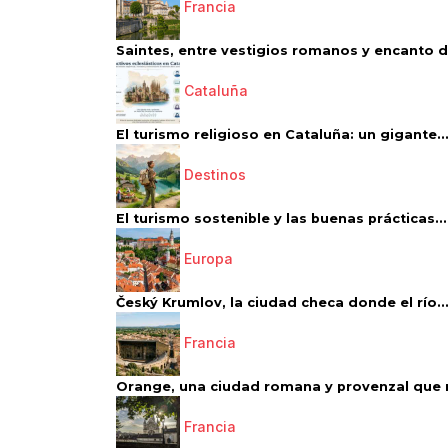
Francia
Saintes, entre vestigios romanos y encanto de
Cataluña
El turismo religioso en Cataluña: un gigante..
Destinos
El turismo sostenible y las buenas prácticas...
Europa
Český Krumlov, la ciudad checa donde el río..
Francia
Orange, una ciudad romana y provenzal que 
Francia