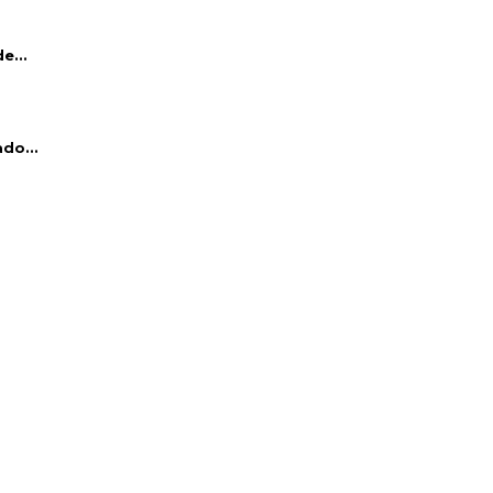
e...
do...