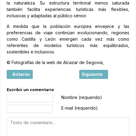
la naturaleza. Su estructura territorial menos saturada
también facilita experiencias turísticas más flexibles,
inclusivas y adaptadas al público sénior.
A medida que la población europea envejece y las
preferencias de viaje continúan evolucionando, regiones
como Castilla y León emergen cada vez más como
referentes de modelos turísticos más equilibrados,
sostenibles e inclusivos.
© Fotografías de la web de Alcazar de Segovia,
Artículo anterior: Entre Olivos y Bodegas: nace un destin
Artículo siguiente: Peñafi
Anterior
Siguiente
Escribir un comentario
Texto de comentario
Nombre (requerido)
E-mail (requerido)