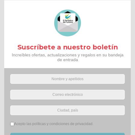
Suscríbete a nuestro boletín
Increíbles ofertas, actualizaciones y regalos en su bandeja
de entrada
Términos del servicio
*
Acepto las políticas y condiciones de privacidad.