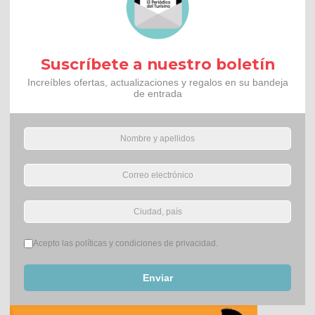
Suscríbete a nuestro boletín
Increíbles ofertas, actualizaciones y regalos en su bandeja
de entrada
Términos del servicio
*
Acepto las políticas y condiciones de privacidad.
Enviar