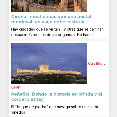
Girona : mucho más que una postal
medieval, un viaje entre historia...
Hay ciudades que se visitan… y otras que se caminan
despacio. Girona es de las segundas. No hace...
Castilla y
León
Peñafiel: Donde la historia se brinda y el
cordero es ley
El "buque de piedra" que navega sobre un mar de
viñedos