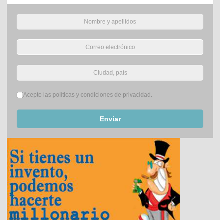
Términos del servicio
*
Acepto las políticas y condiciones de privacidad.
Enviar