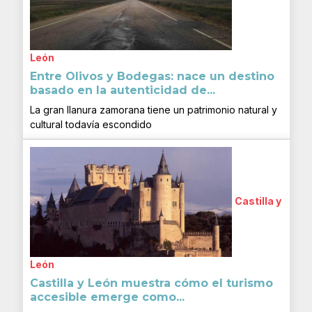
León
Entre Olivos y Bodegas: nace un destino
basado en la autenticidad de...
La gran llanura zamorana tiene un patrimonio natural y
cultural todavía escondido
Castilla y
León
Castilla y León muestra cómo el turismo
accesible emerge como...