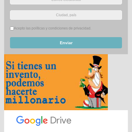
Términos del servicio
*
Acepto las políticas y condiciones de privacidad.
Enviar