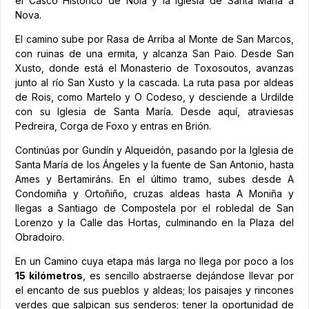
el Casco Histórico de Noia y la Iglesia de Santa María a
Nova.
El camino sube por Rasa de Arriba al Monte de San Marcos,
con ruinas de una ermita, y alcanza San Paio. Desde San
Xusto, donde está el Monasterio de Toxosoutos, avanzas
junto al río San Xusto y la cascada. La ruta pasa por aldeas
de Rois, como Martelo y O Codeso, y desciende a Urdilde
con su Iglesia de Santa María. Desde aquí, atraviesas
Pedreira, Corga de Foxo y entras en Brión.
Continúas por Gundín y Alqueidón, pasando por la Iglesia de
Santa María de los Ángeles y la fuente de San Antonio, hasta
Ames y Bertamiráns. En el último tramo, subes desde A
Condomiña y Ortoñiño, cruzas aldeas hasta A Moniña y
llegas a Santiago de Compostela por el robledal de San
Lorenzo y la Calle das Hortas, culminando en la Plaza del
Obradoiro.
En un Camino cuya etapa más larga no llega por poco a los
15 kilómetros
, es sencillo abstraerse dejándose llevar por
el encanto de sus pueblos y aldeas; los paisajes y rincones
verdes que salpican sus senderos; tener la oportunidad de