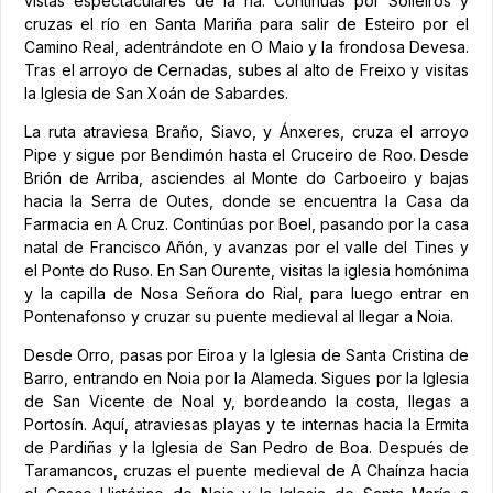
vistas espectaculares de la ría. Continúas por Solleiros y
cruzas el río en Santa Mariña para salir de Esteiro por el
Camino Real, adentrándote en O Maio y la frondosa Devesa.
Tras el arroyo de Cernadas, subes al alto de Freixo y visitas
la Iglesia de San Xoán de Sabardes.
La ruta atraviesa Braño, Siavo, y Ánxeres, cruza el arroyo
Pipe y sigue por Bendimón hasta el Cruceiro de Roo. Desde
Brión de Arriba, asciendes al Monte do Carboeiro y bajas
hacia la Serra de Outes, donde se encuentra la Casa da
Farmacia en A Cruz. Continúas por Boel, pasando por la casa
natal de Francisco Añón, y avanzas por el valle del Tines y
el Ponte do Ruso. En San Ourente, visitas la iglesia homónima
y la capilla de Nosa Señora do Rial, para luego entrar en
Pontenafonso y cruzar su puente medieval al llegar a Noia.
Desde Orro, pasas por Eiroa y la Iglesia de Santa Cristina de
Barro, entrando en Noia por la Alameda. Sigues por la Iglesia
de San Vicente de Noal y, bordeando la costa, llegas a
Portosín. Aquí, atraviesas playas y te internas hacia la Ermita
de Pardiñas y la Iglesia de San Pedro de Boa. Después de
Taramancos, cruzas el puente medieval de A Chaínza hacia