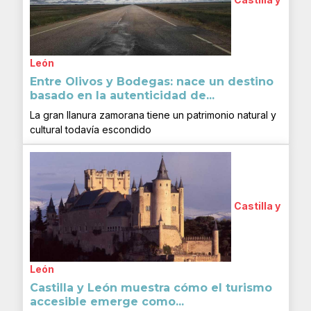
León
Entre Olivos y Bodegas: nace un destino
basado en la autenticidad de...
La gran llanura zamorana tiene un patrimonio natural y
cultural todavía escondido
Castilla y
León
Castilla y León muestra cómo el turismo
accesible emerge como...