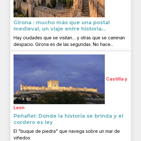
Girona : mucho más que una postal
medieval, un viaje entre historia...
Hay ciudades que se visitan… y otras que se caminan
despacio. Girona es de las segundas. No hace...
Castilla y
León
Peñafiel: Donde la historia se brinda y el
cordero es ley
El "buque de piedra" que navega sobre un mar de
viñedos