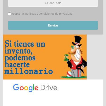
Términos del servicio
*
Acepto las políticas y condiciones de privacidad.
Enviar