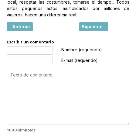
local, respetar las costumbres, tomarse el tiempo... Todos
estos pequeños actos, multiplicados por millones de
viajeros, hacen una diferencia real.
Artículo anterior: Mostar, la ciudad europea donde un puen
Artículo siguiente: Saler
Anterior
Siguiente
Escribir un comentario
Texto de comentario
Nombre (requerido)
E-mail (requerido)
1000
simbolos