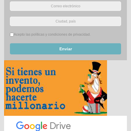
Términos del servicio
*
Acepto las políticas y condiciones de privacidad.
Enviar