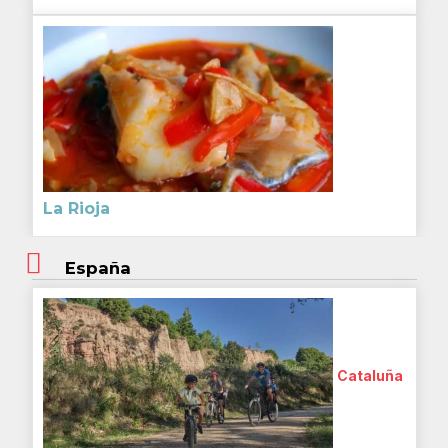
La Rioja
España
Cataluña