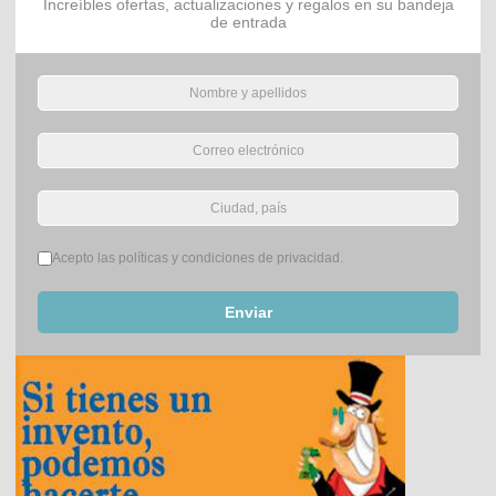
Increíbles ofertas, actualizaciones y regalos en su bandeja
de entrada
Términos del servicio
*
Acepto las políticas y condiciones de privacidad.
Enviar